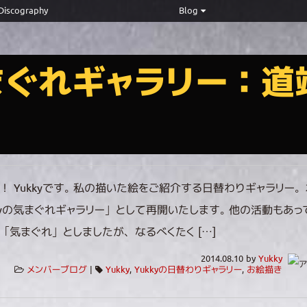
Discography
Blog
まぐれギャラリー：道
！ Yukkyです。 私の描いた絵をご紹介する日替わりギャラリー
kkyの気まぐれギャラリー」として再開いたします。 他の活動もあっ
「気まぐれ」としましたが、なるべくたく […]
2014.08.10 by
Yukky
メンバーブログ
|
Yukky
,
Yukkyの日替わりギャラリー
,
お絵描き