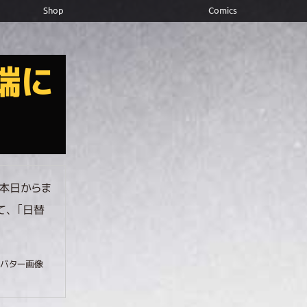
Shop
Comics
端に
。本日からま
て、「日替