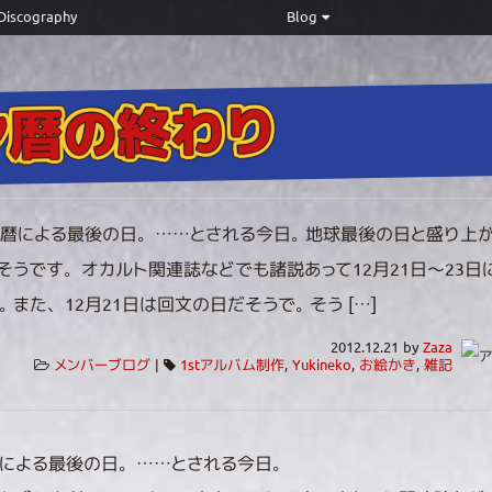
Discography
Blog
ヤ暦の終わり
暦による最後の日。……とされる今日。 地球最後の日と盛り上が
そうです。オカルト関連誌などでも諸説あって12月21日～23日
 また、12月21日は回文の日だそうで。 そう […]
2012.12.21 by
Zaza
メンバーブログ
|
1stアルバム制作
,
Yukineko
,
お絵かき
,
雑記
による最後の日。……とされる今日。