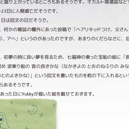
と盛り上がっているところもあるそうです。オカルト関連誌など
日～23日に人類滅亡だそうです。
21日は回文の日だそうで。
、何かの雑誌の欄外にあった投稿で「ヘアリキッドつけ、父さん
り、アヘ」というのがあったのですが、あまりのくだらなさに、
、初夢の時に良い夢を見るため、七福神の乗った宝船の絵に「長
覚め 波乗り船の 音の良きかな（なかきよの とおのねふりの みな
おとのよきかな）」という回文を書いたものを枕の下に入れるとい
らあるそうです。
あった日にYukkyが描いた絵を載せておきます。