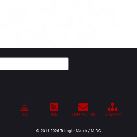
Top
RSS
CONTACT US
SITEMAP
© 2011-
2026 Triangle March / M-DG